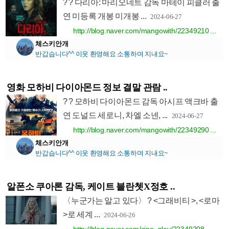
? ? 다리아: 마리오네트 감독 마테이 피클러 출
연 미등록 개봉 미개봉 ...
2024-06-27
http://blog.naver.com/mangowith/22349210 ...
체스키안개
반갑습니다^^ 이웃 환영해요 소통하며 지내요~
영화 모하비 다이아몬드 정보 결말 관람 ..
? ? 모하비 다이아몬드 감독 아시프 액크바 출
연 도널드 세로니, 차엘 소넨, ...
2024-06-27
http://blog.naver.com/mangowith/22349290 ...
체스키안개
반갑습니다^^ 이웃 환영해요 소통하며 지내요~
알폰소 쿠아론 감독, 케이트 블란쳇X정호 ..
〈누군가는 알고 있다〉 ? <그래비티 >, <로마
>로 세계 ...
2024-06-26