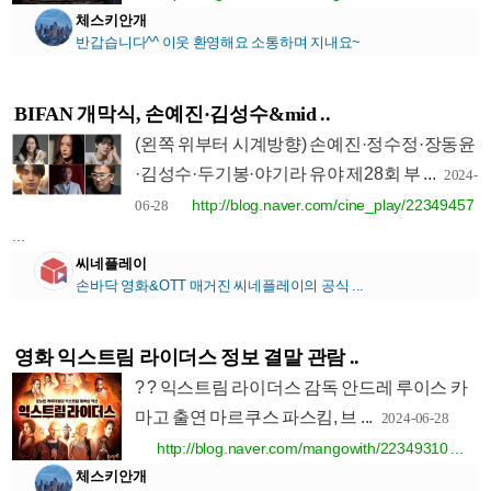
체스키안개
반갑습니다^^ 이웃 환영해요 소통하며 지내요~
BIFAN 개막식, 손예진·김성수&mid ..
(왼쪽 위부터 시계방향) 손예진·정수정·장동윤
·김성수·두기봉·야기라 유야 제28회 부 ...
2024-
http://blog.naver.com/cine_play/22349457
06-28
...
씨네플레이
손바닥 영화&OTT 매거진 씨네플레이의 공식 ...
영화 익스트림 라이더스 정보 결말 관람 ..
? ? 익스트림 라이더스 감독 안드레 루이스 카
마고 출연 마르쿠스 파스킴, 브 ...
2024-06-28
http://blog.naver.com/mangowith/22349310 ...
체스키안개