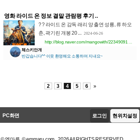
영화 라이드 온 정보 결말 관람평 후기 ..
? ? 라이드 온 감독 래리 양 출연 성룡, 류 하오
춘, 곽기린 개봉 20 ...
2024-06-26
http://blog.naver.com/mangowith/22349091 ...
체스키안개
반갑습니다^^ 이웃 환영해요 소통하며 지내요~
2
3
4
5
6
»
PC화면
로그인
현위치설정
© 엠마루, © emmaru.com. 2026 All RIGHTS RESERVED.