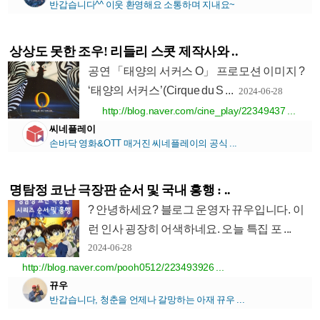
반갑습니다^^ 이웃 환영해요 소통하며 지내요~
상상도 못한 조우! 리들리 스콧 제작사와 ..
공연 「태양의 서커스 O」 프로모션 이미지 ?
‘태양의 서커스’(Cirque du S ...
2024-06-28
http://blog.naver.com/cine_play/22349437 ...
씨네플레이
손바닥 영화&OTT 매거진 씨네플레이의 공식 ...
명탐정 코난 극장판 순서 및 국내 흥행 : ..
? 안녕하세요? 블로그 운영자 뀨우입니다. 이
런 인사 굉장히 어색하네요. 오늘 특집 포 ...
2024-06-28
http://blog.naver.com/pooh0512/223493926 ...
뀨우
반갑습니다, 청춘을 언제나 갈망하는 아재 뀨우 ...