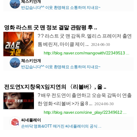
체스키안개
반갑습니다^^ 이웃 환영해요 소통하며 지내요~
영화 라스트 굿 맨 정보 결말 관람평 후 ..
? ? 라스트 굿 맨 감독 R. 엘리스 프레이저 출연
톰 베린저, 마이클 제이 ...
2024-06-30
http://blog.naver.com/mangowith/22349513 ...
체스키안개
반갑습니다^^ 이웃 환영해요 소통하며 지내요~
전도연X지창욱X임지연의 〈리볼버〉, 올 ..
? 배우 전도연이 출연하고 오승욱 감독이 연출
한 영화 <리볼버 >가 올 8 ...
2024-06-30
http://blog.naver.com/cine_play/22349612 ...
씨네플레이
손바닥 영화&OTT 매거진 씨네플레이의 공식 ...