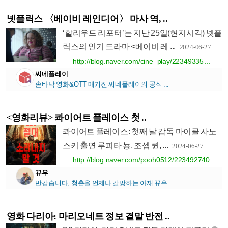
넷플릭스 〈베이비 레인디어〉 마사 역, ..
‘할리우드 리포터’는 지난 25일(현지시각) 넷플
릭스의 인기 드라마 <베이비 레 ...
2024-06-27
http://blog.naver.com/cine_play/22349335 ...
씨네플레이
손바닥 영화&OTT 매거진 씨네플레이의 공식 ...
<영화리뷰> 콰이어트 플레이스 첫 ..
콰이어트 플레이스: 첫째 날 감독 마이클 사노
스키 출연 루피타 뇽, 조셉 퀸, ...
2024-06-27
http://blog.naver.com/pooh0512/223492740 ...
뀨우
반갑습니다, 청춘을 언제나 갈망하는 아재 뀨우 ...
영화 다리아: 마리오네트 정보 결말 반전 ..