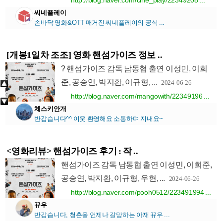
http://blog.naver.com/cine_play/22349208 ...
씨네플레이
손바닥 영화&OTT 매거진 씨네플레이의 공식 ...
[개봉1일차 조조] 영화 핸섬가이즈 정보 ..
? 핸섬가이즈 감독 남동협 출연 이성민, 이희
준, 공승연, 박지환, 이규형, ...
2024-06-26
http://blog.naver.com/mangowith/22349196 ...
체스키안개
반갑습니다^^ 이웃 환영해요 소통하며 지내요~
<영화리뷰> 핸섬가이즈 후기 : 작 ..
핸섬가이즈 감독 남동협 출연 이성민, 이희준,
공승연, 박지환, 이규형, 우현, ...
2024-06-26
http://blog.naver.com/pooh0512/223491994 ...
뀨우
반갑습니다, 청춘을 언제나 갈망하는 아재 뀨우 ...