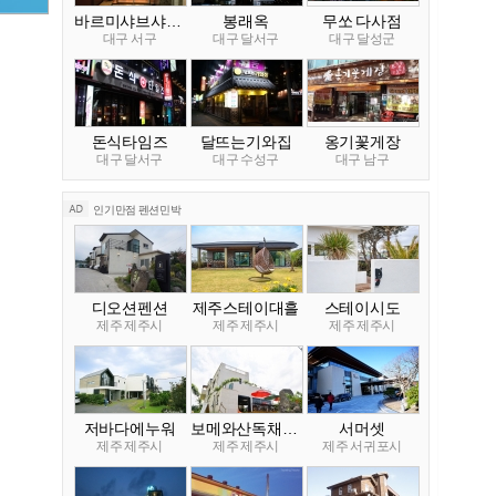
바르미샤브샤브N
봉래옥
무쏘 다사점
대구 서구
대구 달서구
대구 달성군
돈식타임즈
달뜨는기와집
옹기꽃게장
대구 달서구
대구 수성구
대구 남구
인기만점 펜션민박
디오션펜션
제주스테이대흘
스테이시도
제주 제주시
제주 제주시
제주 제주시
저바다에누워
보메와산독채펜션
서머셋
제주 제주시
제주 제주시
제주 서귀포시