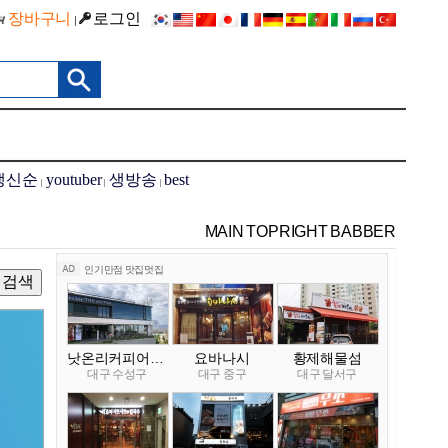
장바구니
로그인
|
갱신순
youtuber
생방송
best
|
|
|
MAIN TOPRIGHT BABBER
인기만점 맛집멋집
낫온리커피어반델
요바나시
황제해물섬
대구 수성구
대구 중구
대구 달서구