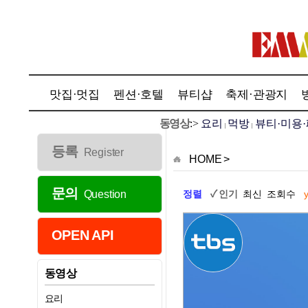
맛집·멋집
펜션·호텔
뷰티샵
축제·관광지
동영상
:>
요리
먹방
뷰티·미용
|
|
등록
Register
HOME
>
문의
Question
정렬
✓ 인기
최신
조회수
OPEN API
동영상
요리