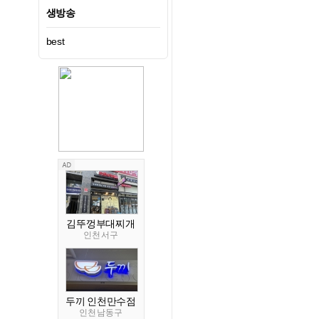
생방송
best
김뚜껑부대찌개
인천 서구
두끼 인천만수점
인천 남동구